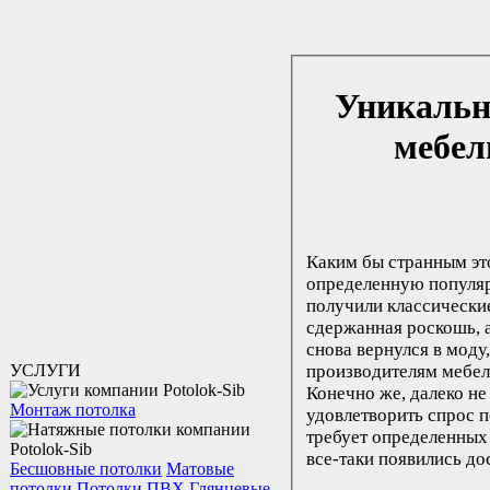
Уникальн
мебел
Каким бы странным это
определенную популяр
получили классические
сдержанная роскошь, 
снова вернулся в моду
УСЛУГИ
производителям мебел
Конечно же, далеко не
Монтаж потолка
удовлетворить спрос п
требует определенных 
все-таки появились д
Бесшовные потолки
Матовые
потолки
Потолки ПВХ
Глянцевые