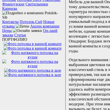
Мебель для ванной Оп
Французские
Светильники
тому доказательством,
Карнизы
гарнитура полностью 
популярного направлен
уникальный подход к в
Контакты
Потолок-Сиб
Новые
отзывы
Акции компании
условия ванной комна
Цены
Он-ланй
мебели, однако компа
заказы
Статьи
коллекции с легкостью
ПОРТФОЛИО
Опадирис Борджи легк
ванной комнаты и сохр
годы.
Отдельного внимания з
выбранная цветовая пал
классический стиль в 
привередлив, так как 
сформированы еще два
натуральные насыщенн
удалось найти компро
эффективно размещать
классической обстанов
модерне. При этом ник
вызывать не будет, та 