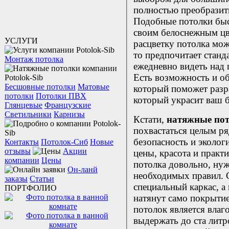
полностью преобразит
Подобные потолки быс
своим белоснежным цв
УСЛУГИ
расцветку потолка мож
то предпочитает станд
Монтаж потолка
ежедневно видеть над 
Есть возможность и об
Бесшовные потолки
Матовые
который поможет разр
потолки
Потолки ПВХ
который украсит ваш 
Глянцевые
Французские
Светильники
Карнизы
Кстати,
натяжные по
похвастаться целым р
безопасность и эколог
Контакты
Потолок-Сиб
Новые
отзывы
Акции
цены, красота и практ
компании
Цены
потолка довольно, ну
Он-ланй
необходимых правил. 
заказы
Статьи
специальный каркас, а
ПОРТФОЛИО
натянут само покрыти
потолок является вла
выдержать до ста литр